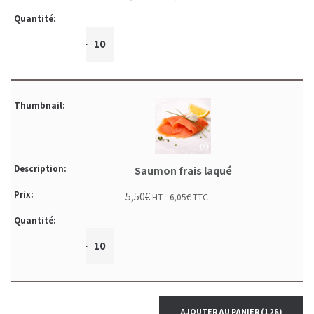
+
-
Saumon frais laqué
5,50
€
HT -
6,05
€
TTC
+
-
AJOUTER AU PANIER
(128)