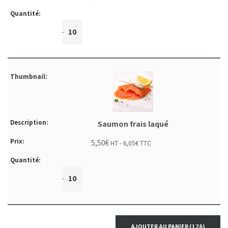
+
-
Saumon frais laqué
5,50
€
HT -
6,05
€
TTC
+
-
AJOUTER AU PANIER
(128)