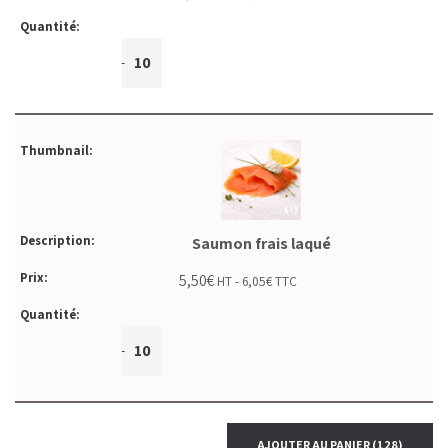
+
-
Saumon frais laqué
5,50
€
HT -
6,05
€
TTC
+
-
AJOUTER AU PANIER
(128)