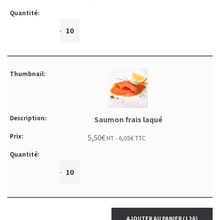
+
-
Saumon frais laqué
5,50
€
HT -
6,05
€
TTC
+
-
AJOUTER AU PANIER
(128)