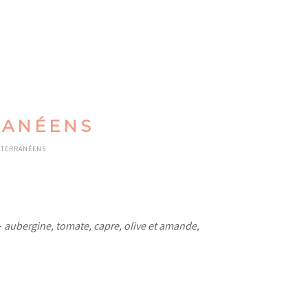
RANÉENS
ITERRANÉENS
–
aubergine, tomate, capre, olive et amande,