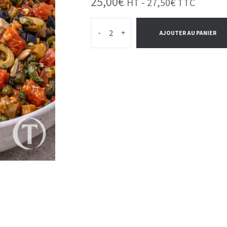
25,00
€
HT -
27,50
€
TTC
-
+
AJOUTER AU PANIER