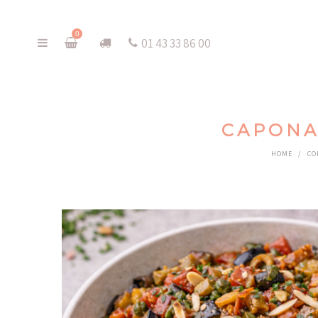
0
01 43 33 86 00
CAPONA
HOME
/
CO