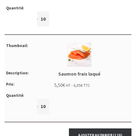
+
-
Saumon frais laqué
5,50
€
HT -
6,05
€
TTC
+
-
AJOUTER AU PANIER
(128)