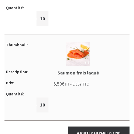
+
-
Saumon frais laqué
5,50
€
HT -
6,05
€
TTC
+
-
AJOUTER AU PANIER
(128)