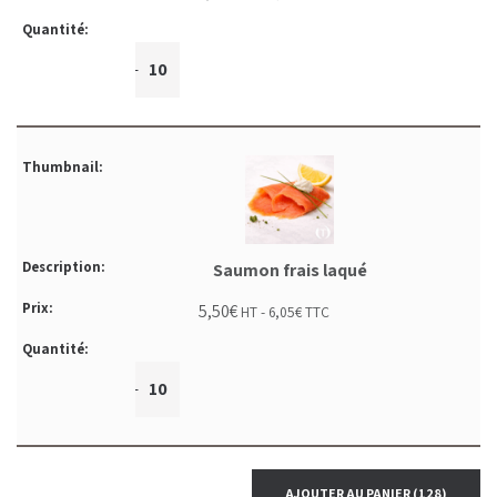
+
-
Saumon frais laqué
5,50
€
HT -
6,05
€
TTC
+
-
AJOUTER AU PANIER
(128)