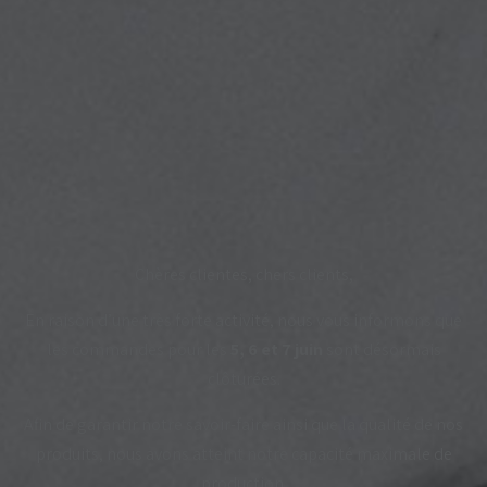
Chères clientes, chers clients,
En raison d’une très forte activité, nous vous informons que
les commandes pour les
5, 6 et 7 juin
sont désormais
clôturées.
Afin de garantir notre savoir-faire ainsi que la qualité de nos
produits, nous avons atteint notre capacité maximale de
production.