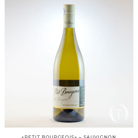
«PETIT BOURGEOIS» – SAUVIGNON