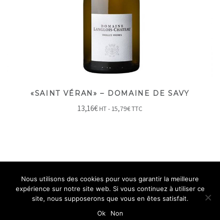
«SAINT VÉRAN» – DOMAINE DE SAVY
13,16
€
HT -
15,79
€
TTC
Nous utilisons des cookies pour vous garantir la meilleure
expérience sur notre site web. Si vous continuez à utiliser ce
site, nous supposerons que vous en êtes satisfait.
Ok
Non