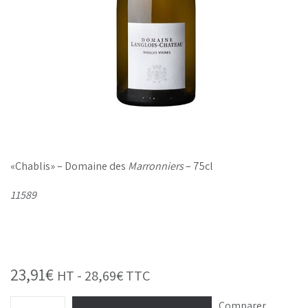
«Chablis» – Domaine des
Marronniers
– 75cl
11589
23,91
€
HT -
28,69
€
TTC
Comparer