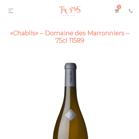
0
«Chablis» – Domaine des Marronniers –
75cl 11589