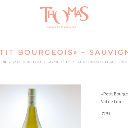
TIT BOURGEOIS» – SAUVI
IGNE
/
LA CARTE DES FETES
/
LA CAVE (FÊTES)
/
LES VINS BLANCS (FÊTES)
/
«PETI
«Petit Bourge
Val de Loire –
7193