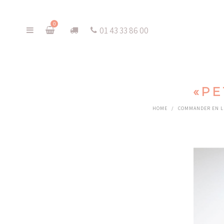
0
01 43 33 86 00
«PE
HOME
/
COMMANDER EN L