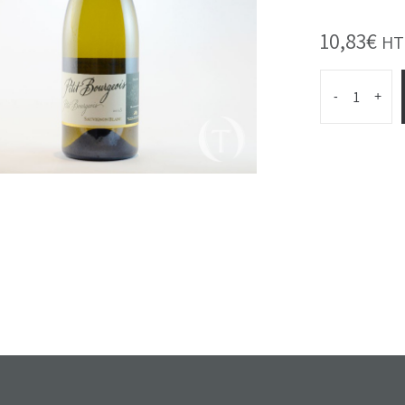
10,83
€
HT
-
+