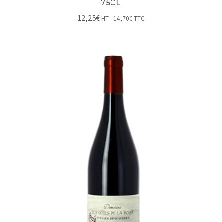
75CL
12,25
€
HT -
14,70
€
TTC