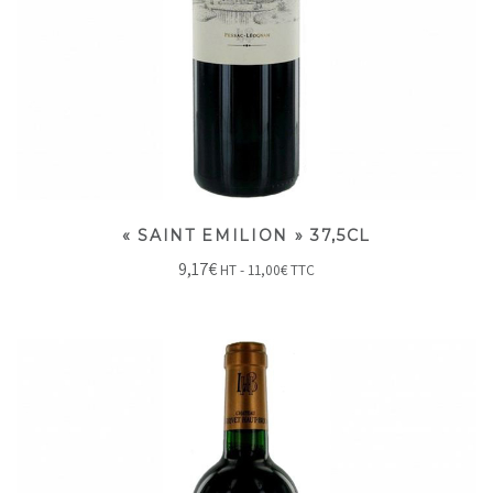
« SAINT EMILION » 37,5CL
9,17
€
HT -
11,00
€
TTC