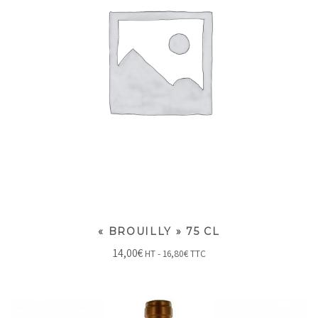
« BROUILLY » 75 CL
14,00
€
HT -
16,80
€
TTC