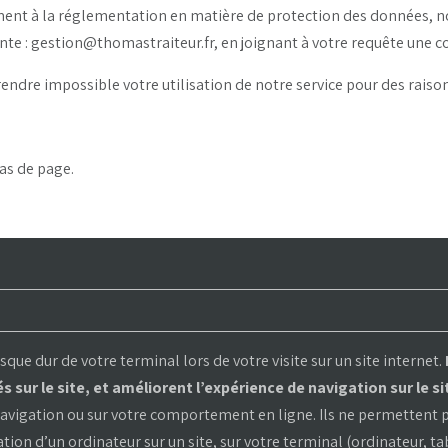
ément à la réglementation en matière de protection des données, 
nte : gestion@thomastraiteur.fr, en joignant à votre requête une co
rendre impossible votre utilisation de notre service pour des raiso
as de page.
isque dur de votre terminal lors de votre visite sur un site internet.
ur le site, et améliorent l’expérience de navigation sur le si
avigation ou sur votre comportement en ligne. Ils ne permettent pas
ation d’un ordinateur sur un site, sur votre terminal (ordinateur, t