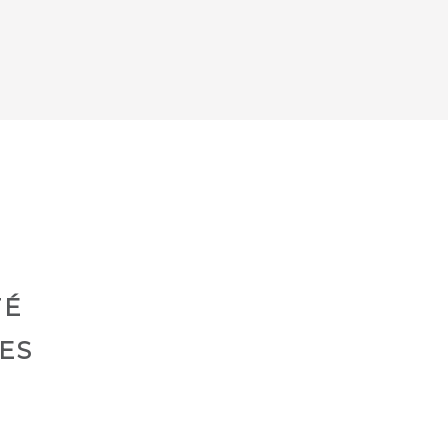
TÉ
ES