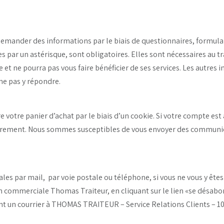
 demander des informations par le biais de questionnaires, formula
 par un astérisque, sont obligatoires. Elles sont nécessaires au 
 et ne pourra pas vous faire bénéficier de ses services. Les autres
 ne pas y répondre.
e votre panier d’achat par le biais d’un cookie. Si votre compte es
ieurement. Nous sommes susceptibles de vous envoyer des communic
es par mail, par voie postale ou téléphone, si vous ne vous y ête
ion commerciale Thomas Traiteur, en cliquant sur le lien «se désab
t un courrier à THOMAS TRAITEUR – Service Relations Clients – 1