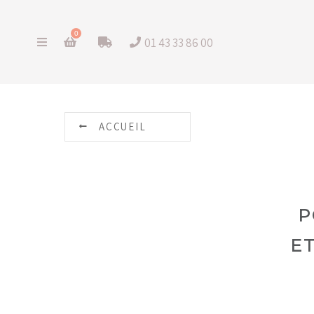
0
01 43 33 86 00
ACCUEIL
P
E