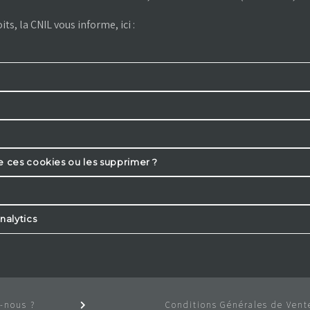
its, la CNIL vous informe, ici :
e ces cookies ou les supprimer ?
nalytics
-nous ?
Conditions Générales de Vent