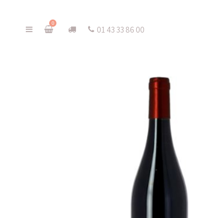
0
01 43 33 86 00