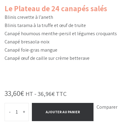
Le Plateau de 24 canapés salés
Blinis crevette à l’aneth
Blinis tarama à la truffe et œuf de truite
Canapé houmous menthe-persil et légumes croquants
Canapé bresaola-noix
Canapé foie-gras mangue
Canapé œuf de caille sur crème betterave
33,60
€
HT -
36,96
€
TTC
Comparer
-
+
AJOUTER AU PANIER