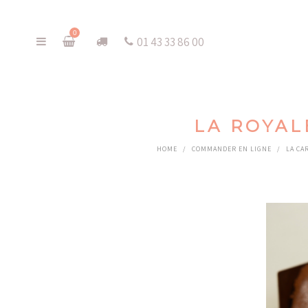
0
01 43 33 86 00
LA ROYAL
HOME
/
COMMANDER EN LIGNE
/
LA CA