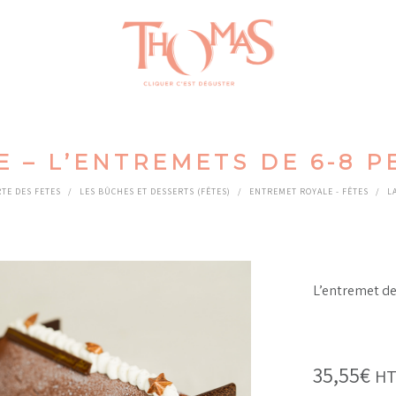
E – L’ENTREMETS DE 6-8 
RTE DES FETES
/
LES BÛCHES ET DESSERTS (FÊTES)
/
ENTREMET ROYALE - FÊTES
/
L
L’entremet de
35,55
€
HT