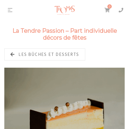
0
La Tendre Passion – Part individuelle
décors de fêtes
LES BÛCHES ET DESSERTS