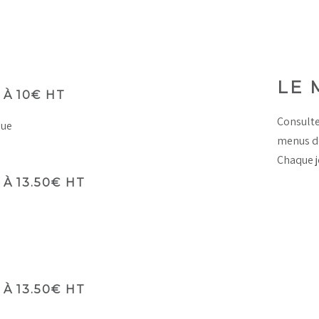
LE 
À 10€ HT
Consulte
que
menus de
Chaque jo
À 13.50€ HT
À 13.50€ HT