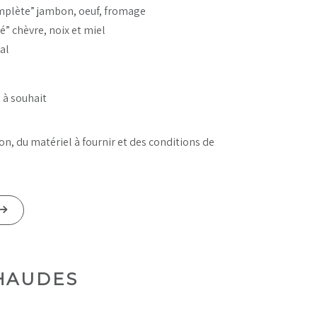
mplète” jambon, oeuf, fromage
é” chèvre, noix et miel
nal
s à souhait
n, du matériel à fournir et des conditions de
HAUDES