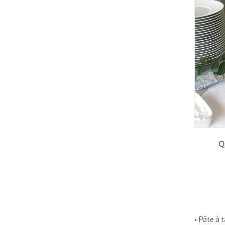
Q
• Pâte à 