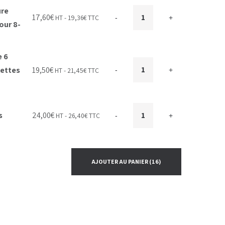
ure
17,60
€
HT -
19,36
€
TTC
-
+
pour 8-
e 6
lettes
19,50
€
HT -
21,45
€
TTC
-
+
es
24,00
€
HT -
26,40
€
TTC
-
+
AJOUTER AU PANIER
(16)