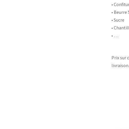
• Confitu
• Beurre
• Sucre
• Chanti
• …
Prix sur 
livraison