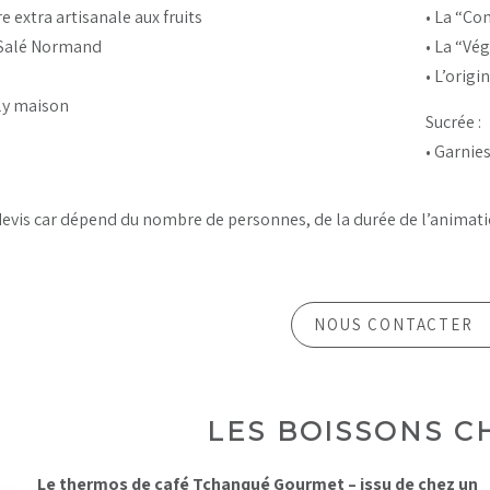
re extra artisanale aux fruits
• La “Co
 Salé Normand
• La “Vég
• L’origi
lly maison
Sucrée :
• Garnie
devis car dépend du nombre de personnes, de la durée de l’animatio
.
NOUS CONTACTER
LES BOISSONS C
Le thermos de café Tchanqué Gourmet – issu de chez un