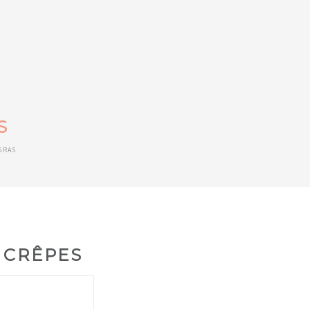
S
GRAS
 CRÊPES