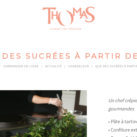
 DES SUCRÉES À PARTIR DE
/
COMMANDER EN LIGNE
/
ACTUALITÉ
/
CHANDELEUR
/
QUE DES SUCRÉES À PARTI
Un chef crêpie
gourmandes
• Pâte à tarti
• Confiture ex