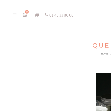
0
01 43 33 86 00
QUE
HOME