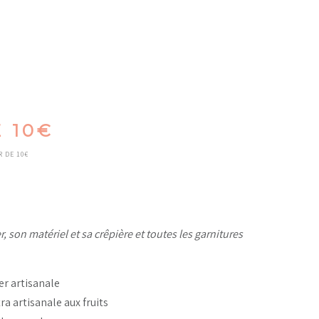
 10€
R DE 10€
r, son matériel et sa crêpière et toutes les garnitures
ner artisanale
tra artisanale aux fruits