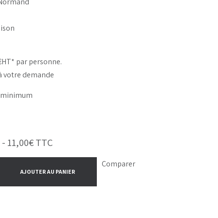
é Normand
aison
0€HT* par personne.
 à votre demande
s minimum
 -
11,00
€
TTC
Comparer
AJOUTER AU PANIER