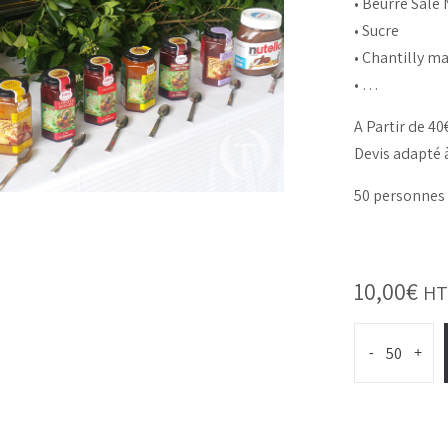
• Beurre Sal
• Sucre
• Chantilly m
• …
A Partir de 4
Devis adapté
50 personne
10,00
€
HT
-
+