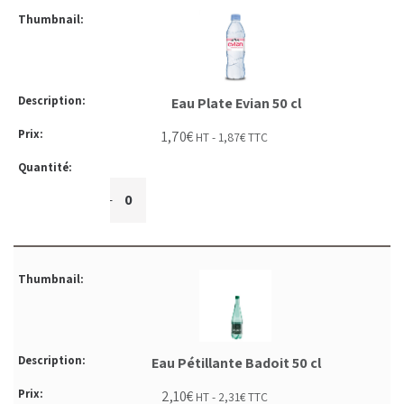
Eau Plate Evian 50 cl
1,70
€
HT -
1,87
€
TTC
+
-
Eau Pétillante Badoit 50 cl
2,10
€
HT -
2,31
€
TTC