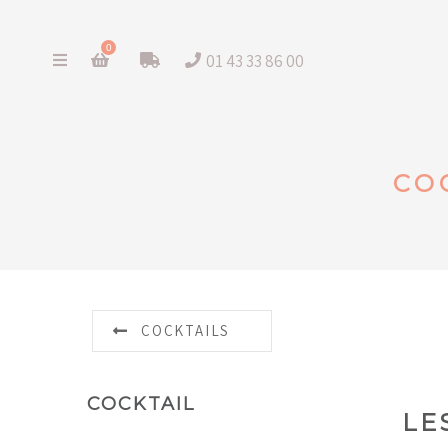
0
01 43 33 86 00
CO
COCKTAILS
COCKTAIL
LE