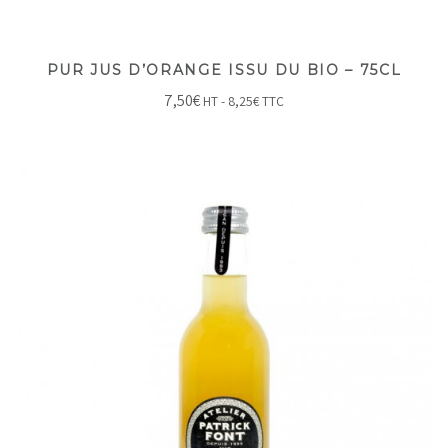
PUR JUS D’ORANGE ISSU DU BIO – 75CL
7,50
€
HT -
8,25
€
TTC