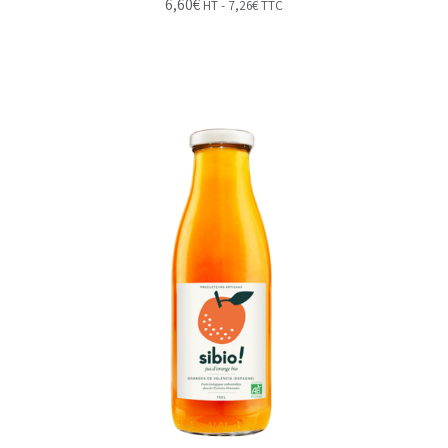
6,60
€
HT -
7,26
€
TTC