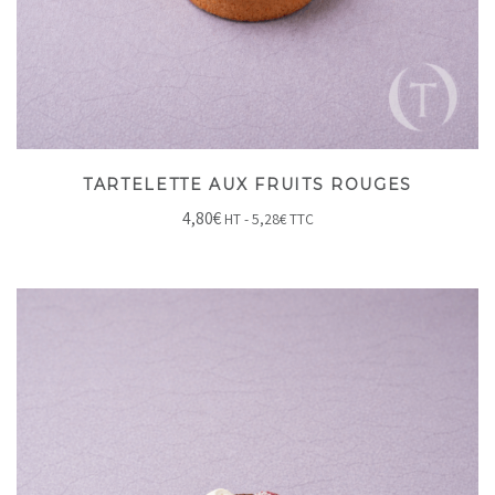
TARTELETTE AUX FRUITS ROUGES
4,80
€
HT -
5,28
€
TTC