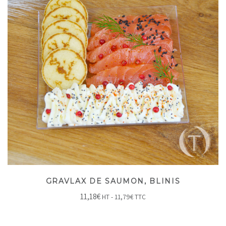
GRAVLAX DE SAUMON, BLINIS
11,18
€
HT -
11,79
€
TTC