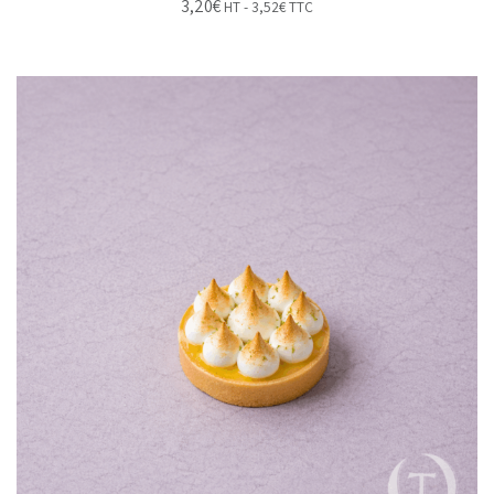
3,20
€
HT -
3,52
€
TTC