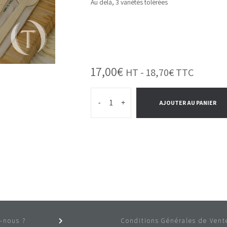
Au delà, 3 variétés tolérées
17,00
€
HT -
18,70
€
TTC
-
+
AJOUTER AU PANIER
-nous ?
Conditions Générales de Vent