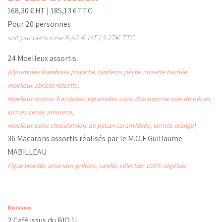
168,30 € HT | 185,13 € TTC
Pour 20 personnes
soit par personne 8,42 € HT | 9.27€ TTC
24 Moelleux assortis
(Pyramides framboise pistache, tandems pêche noisette hachée,
moelleux abricot noisette,
moelleux ananas framboise, pyramides coco, duo pomme noix de pécan,
larmes cerise amarena,
moelleux poire chocolat noix de pécan caramélisée, larmes orange)
36 Macarons assortis réalisés par le M.O.F Guillaume
MABILLEAU
Figue violette, amandes grillées, vanille, sélection 100% végétale
Boisson
2 Café issus du BIO 1L