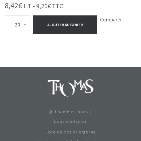
8,42
€
HT -
9,26
€
TTC
Comparer
-
+
AJOUTER AU PANIER
Qui sommes-nous ?
Nous contacter
Liste de nos allergènes