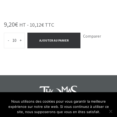
9,20
€
HT -
10,12
€
TTC
Comparer
-
+
AJOUTER AU PANIER
Nous utilisons des cookies pour vous garantir la meilleure
expérience sur notre site web. Si vous continuez à utiliser ce
Select at least 2 products
site, nous supposerons que vous en êtes satisfait.