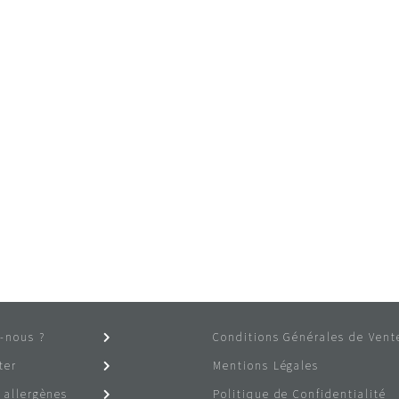
-nous ?
Conditions Générales de Vent
ter
Mentions Légales
 allergènes
Politique de Confidentialité