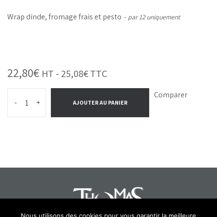
Wrap dinde, fromage frais et pesto
– par 12 uniquement
22,80
€
HT -
25,08
€
TTC
Comparer
-
+
AJOUTER AU PANIER
Nous utilisons des cookies pour vous garantir la meilleure