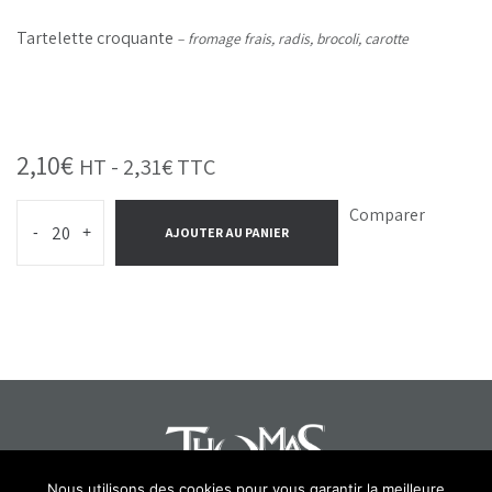
Tartelette croquante
– fromage frais, radis, brocoli, carotte
2,10
€
HT -
2,31
€
TTC
Comparer
-
+
AJOUTER AU PANIER
Nous utilisons des cookies pour vous garantir la meilleure