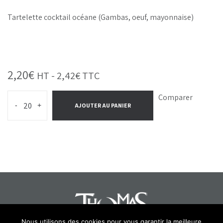
Tartelette cocktail océane (Gambas, oeuf, mayonnaise)
2,20
€
HT -
2,42
€
TTC
Comparer
-
+
AJOUTER AU PANIER
Nous utilisons des cookies pour vous garantir la meilleure