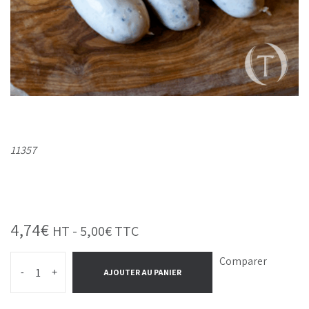
11357
4,74
€
HT -
5,00
€
TTC
Comparer
-
+
AJOUTER AU PANIER