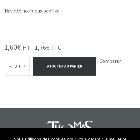
Navette houmous paprika
1,60
€
HT -
1,76
€
TTC
Comparer
-
+
AJOUTER AU PANIER
Nous utilisons des cookies pour vous garantir la meilleure