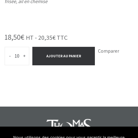
frisée, ail en chemise
18,50
€
HT -
20,35
€
TTC
Comparer
-
+
AJOUTER AU PANIER
Nous utilisons des cookies pour vous garantir la meilleure