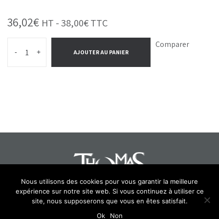
36,02
€
HT -
38,00
€
TTC
Comparer
-
+
AJOUTER AU PANIER
Nous utilisons des cookies pour vous garantir la meilleure
expérience sur notre site web. Si vous continuez à utiliser ce
site, nous supposerons que vous en êtes satisfait.
Select at least 2 products
to compare
Ok
Non