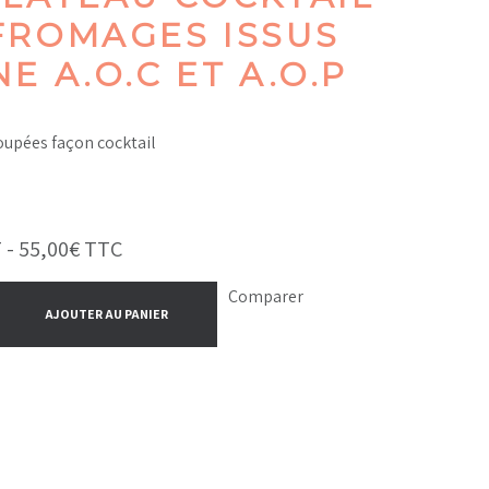
FROMAGES ISSUS
NE A.O.C ET A.O.P
oupées façon cocktail
 -
55,00
€
TTC
Comparer
AJOUTER AU PANIER