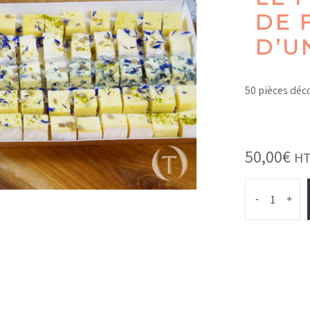
DE 
D’U
50 pièces déc
50,00
€
HT
-
+