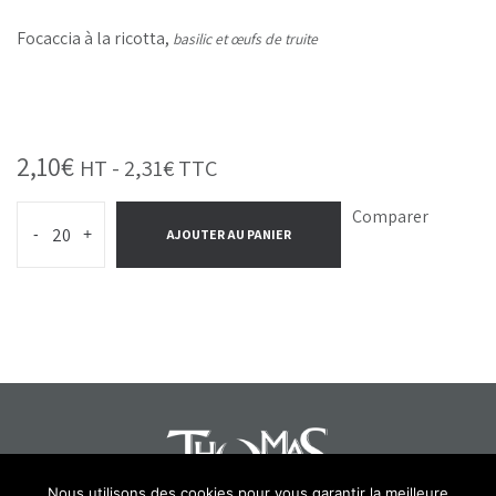
Focaccia à la ricotta,
basilic et œufs de truite
2,10
€
HT -
2,31
€
TTC
Comparer
-
+
AJOUTER AU PANIER
Nous utilisons des cookies pour vous garantir la meilleure