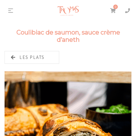
0
Coulibiac de saumon, sauce crème
d’aneth
LES PLATS