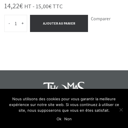
14,22
€
HT -
15,00
€
TTC
Comparer
-
+
AJOUTER AU PANIER
Nous utilisons des cookies pour vous garantir la meilleure
expérience sur notre site web. Si vous continuez à utiliser ce
site, nous supposerons que vous en êtes satisfait.
Select at least 2 products
to compare
Ok
Non
View comparison