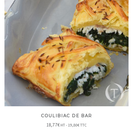
COULIBIAC DE BAR
18,77
€
HT -
19,80
€
TTC