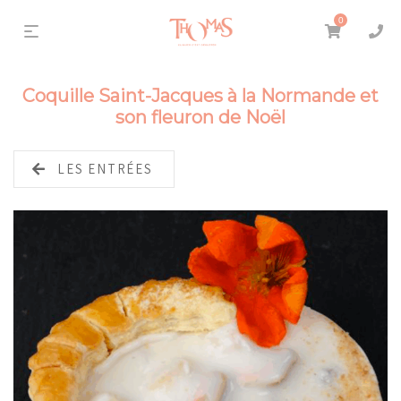
0
Coquille Saint-Jacques à la Normande et
son fleuron de Noël
LES ENTRÉES