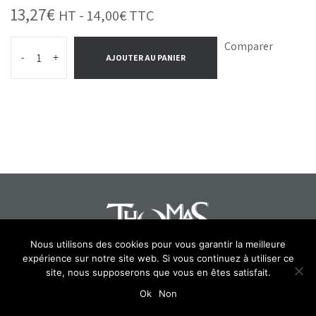
13,27
€
HT -
14,00
€
TTC
Comparer
-
+
AJOUTER AU PANIER
Nous utilisons des cookies pour vous garantir la meilleure
expérience sur notre site web. Si vous continuez à utiliser ce
site, nous supposerons que vous en êtes satisfait.
Select at least 2 products
to compare
Ok
Non
View comparison