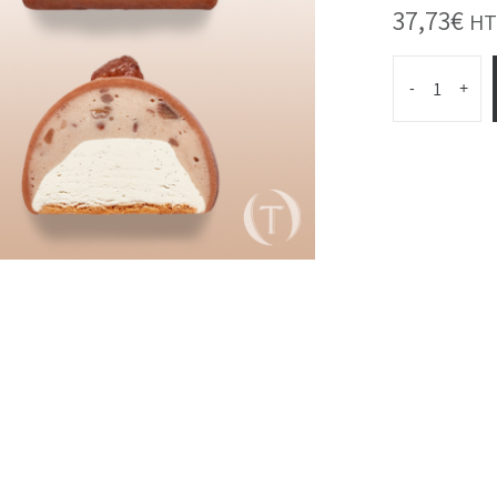
37,73
€
HT
-
+