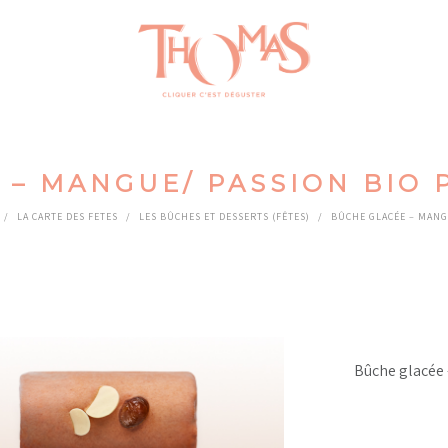
– MANGUE/ PASSION BIO 
/
LA CARTE DES FETES
/
LES BÛCHES ET DESSERTS (FÊTES)
/
BÛCHE GLACÉE – MANG
Bûche glacée 