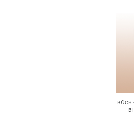
BÛCHE
B