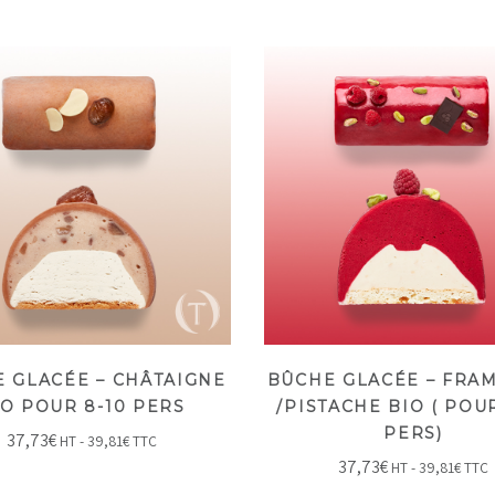
 GLACÉE – CHÂTAIGNE
BÛCHE GLACÉE – FRA
IO POUR 8-10 PERS
/PISTACHE BIO ( POU
PERS)
37,73
€
HT -
39,81
€
TTC
37,73
€
HT -
39,81
€
TTC