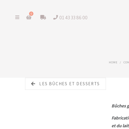
0
01 43 33 86 00
HOME
/
COM
LES BÛCHES ET DESSERTS
Bûches g
Fabricati
et du lai