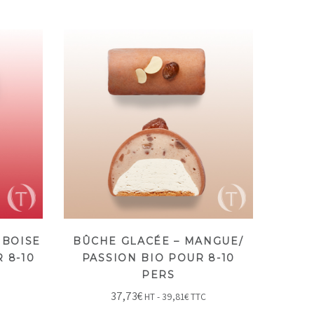
MBOISE
BÛCHE GLACÉE – MANGUE/
R 8-10
PASSION BIO POUR 8-10
PERS
37,73
€
HT -
39,81
€
TTC