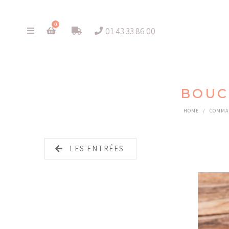
0
01 43 33 86 00
BOUC
HOME
/
COMMA
LES ENTRÉES