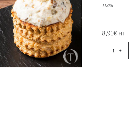
11386
8,91
€
HT 
-
+