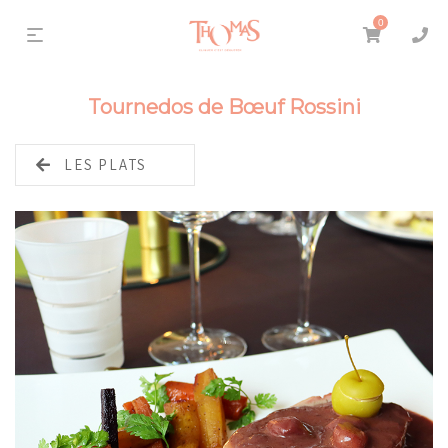
0
Tournedos de Bœuf Rossini
LES PLATS