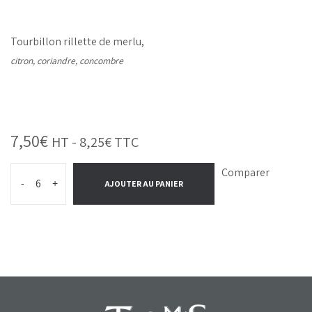
Tourbillon rillette de merlu,
citron, coriandre, concombre
7,50
€
HT -
8,25
€
TTC
Comparer
-
+
AJOUTER AU PANIER