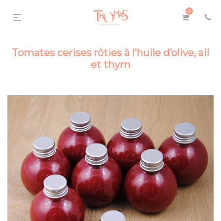
0
Tomates cerises rôties à l’huile d’olive, ail
et thym