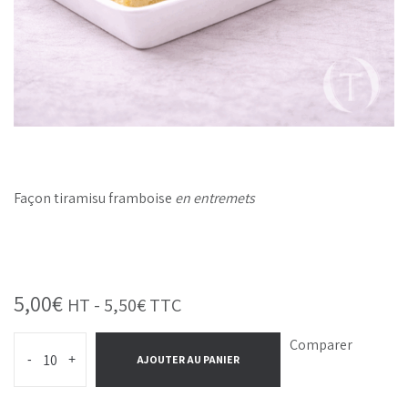
Façon tiramisu framboise
en entremets
5,00
€
HT -
5,50
€
TTC
Comparer
-
+
AJOUTER AU PANIER