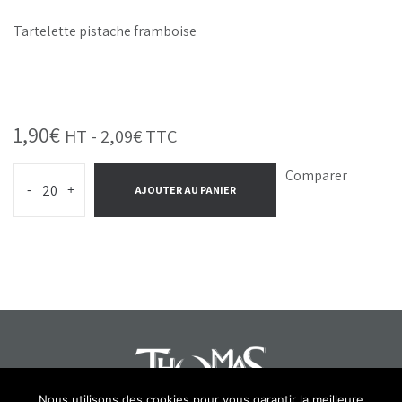
Tartelette pistache framboise
1,90
€
HT -
2,09
€
TTC
Comparer
-
+
AJOUTER AU PANIER
Nous utilisons des cookies pour vous garantir la meilleure