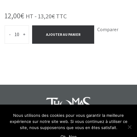
12,00
€
HT -
13,20
€
TTC
Comparer
-
+
AJOUTER AU PANIER
Nous utilisons des cookies pour vous garantir la meilleure
expérience sur notre site web. Si vous continuez à utiliser ce
Select at least 2 products
site, nous supposerons que vous en êtes satisfait.
to compare
Ok
Non